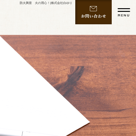
防火興亜 火の用心！|株式会社白ゆり