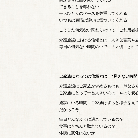
できることを奪わない
一人ひとりのペースを尊重してくれる
いつもの表情の違いに気づいてくれる
こうした何気ない関わりの中で、ご利用者
介護施設における信頼とは、大きな言葉や
毎日の何気ない時間の中で、「大切にされ
ご家族にとっての信頼とは、“見えない時間
介護施設にご家族が求めるものも、単なる
ご家族にとって一番大きいのは、やはり安
施設にいる時間、ご家族はずっと様子を見
だからこそ、
毎日どんなふうに過ごしているのか
食事はきちんと取れているのか
体調に変化はないか