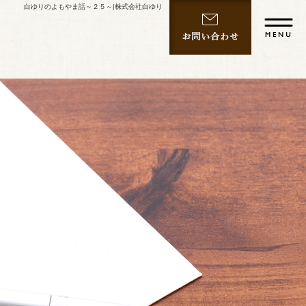
白ゆりのよもやま話～２５～|株式会社白ゆり