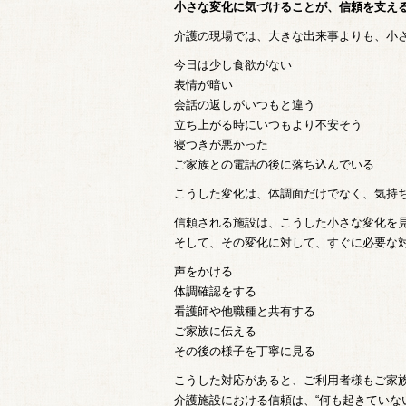
小さな変化に気づけることが、信頼を支え
介護の現場では、大きな出来事よりも、小
今日は少し食欲がない
表情が暗い
会話の返しがいつもと違う
立ち上がる時にいつもより不安そう
寝つきが悪かった
ご家族との電話の後に落ち込んでいる
こうした変化は、体調面だけでなく、気持
信頼される施設は、こうした小さな変化を
そして、その変化に対して、すぐに必要な
声をかける
体調確認をする
看護師や他職種と共有する
ご家族に伝える
その後の様子を丁寧に見る
こうした対応があると、ご利用者様もご家
介護施設における信頼は、“何も起きていな