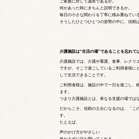
ご家族に対して誠実であるか。
何かあった時にきちんと説明できるか。
毎日の小さな関わりを丁寧に積み重ねてい
そうしたひとつひとつの姿勢の中に、信頼
介護施設は“生活の場”であることを忘れて
介護施設では、介護や看護、食事、レクリ
ですが、そこで過ごしているご利用者様に
して生活できることです。
ご利用者様は、施設の中で一日を過ごし、
ます。
つまり介護施設とは、単なる支援の場では
だからこそ、信頼の土台になるのは、「こ
す。
たとえば、
声のかけ方がやさしい
急かさずに話を聞いてくれる