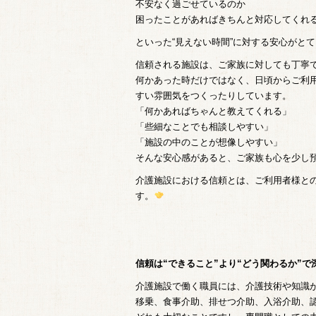
不安なく過ごせているのか
困ったことがあればきちんと対応してくれ
といった“見えない時間”に対する安心がと
信頼される施設は、ご家族に対しても丁寧
何かあった時だけではなく、日頃からご利
すい雰囲気をつくったりしています。
「何かあればちゃんと教えてくれる」
「些細なことでも相談しやすい」
「施設の中のことが想像しやすい」
そんな安心感があると、ご家族も心を少し
介護施設における信頼とは、ご利用者様と
す。
信頼は“できること”より“どう関わるか”で
介護施設で働く職員には、介護技術や知識
移乗、食事介助、排せつ介助、入浴介助、