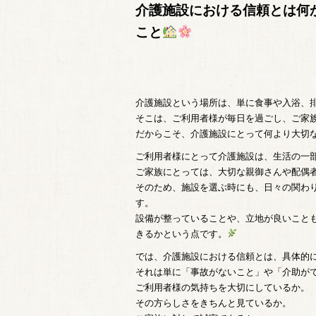
介護施設における信頼とは何
こと
介護施設という場所は、単に食事や入浴、
そこは、ご利用者様が毎日を過ごし、ご家
だからこそ、介護施設にとって何より大切
ご利用者様にとって介護施設は、生活の一部
ご家族にとっては、大切な親御さんや配偶
そのため、施設を選ぶ時にも、日々の関わ
す。
設備が整っていることや、立地が良いこと
きるかという点です。
では、介護施設における信頼とは、具体的
それは単に「事故がないこと」や「介助が
ご利用者様の気持ちを大切にしているか。
その方らしさをきちんと見ているか。